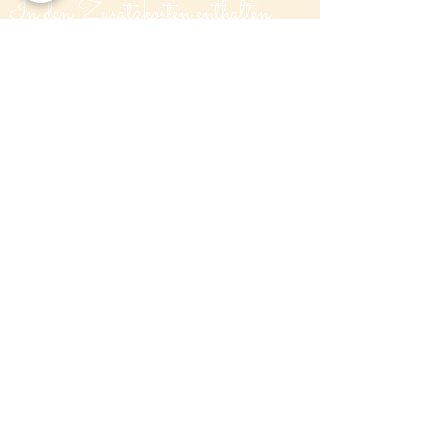
In den Zusatzkosten enthalten:
Unterkunft im
DZ,
Einzelzimmerzuschlag
140€
Verpflegung HP
Mittags werden wir uns selbst versorgen
Transfer zur Unterkunft
Mietauto
Exklusiv:
Flug/Anreise
geführte Tagestour Kajak (80€)
Unsere Unterkunft
ist die
Pension Trifili
. Sie wird von der
Schweizerin Susan und ihrem
griechischen Mann Vangelis liebevoll im