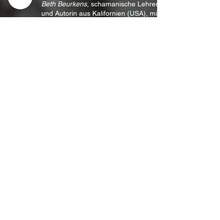
Beth Beurkens
, schamanische Lehrerin
und Autorin aus Kalifornien (USA), mit
folgendem Kurs:
Auflösung von negativen Glaubenssätzen
und Flüchen
IMPRESSUM | AGB I DATENSCHUTZ
NEWSLETTERANMELDUNG | Bitte
sendet mir Infos zu euren Kursen und
Seminaren.
Vorname
Nachname