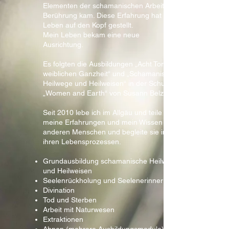
Elementen der schamanischen Arbeit in
Berührung kam. Diese Erfahrung hat mein
Leben auf den Kopf gestellt.
Mein Leben bekam eine neue
Ausrichtung.
Es folgten die Ausbildungen „Acht Tore zur
weiblichen Ganzheit“ und „Schamanische
Heilwege und Heilweisen“ in der Schule
„Women and Earth“ von Susann Belz.
Seit 2010 lebe ich im Allgäu und teile
meine Erfahrungen und mein Wissen mit
anderen Menschen und begleite sie in
ihren Lebensprozessen.
Grundausbildung schamanische Heilwege
und Heilweisen
Seelenrückholung und Seelenerinnerung
Divination
Tod und Sterben
Arbeit mit Naturwesen
Extraktionen