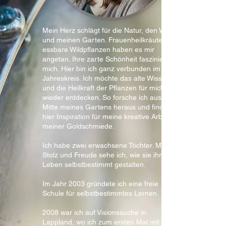
Mein Herz schlägt für die Natur, den Wald
und meinen Garten. Frauenheilkräuter und
essbare Wildpflanzen haben es mir
angetan. Ihre zarte Schönheit fasziniert
mich. Hier bin ich ganz verbunden im
Jahreskreis. Ich möchte das alte Wissen
und die Heilkraft der Pflanzen für mich
wieder entdecken. So forsche ich aus der
Mitte meines Gartens heraus und finde
hier Inspiration für meine kreative Arbeit in
meiner Goldschmiede.
Ich habe zwei erwachsene Töchter. Mit
Stolz und Freude sehe ich, wie sie ihr
Leben selbstbestimmt gestalten.
Im Jahr 2003 gründete ich eine freie
Schule für selbstbestimmtes Lernen.
2008 war ich auf Visionssuche in
Lappland, wo ich zum ersten Mal mit