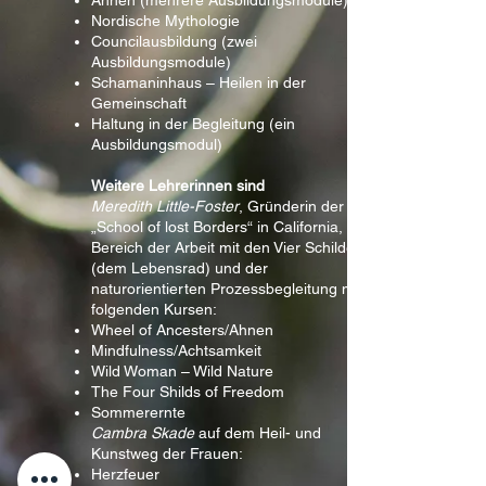
Ahnen (mehrere Ausbildungsmodule)
Nordische Mythologie
Councilausbildung (zwei
Ausbildungsmodule)
Schamaninhaus – Heilen in der
Gemeinschaft
Haltung in der Begleitung (ein
Ausbildungsmodul)
Weitere Lehrerinnen sind
Meredith Little-Foster
, Gründerin der
„School of lost Borders“ in California, im
Bereich der Arbeit mit den Vier Schilden
(dem Lebensrad) und der
naturorientierten Prozessbegleitung mit
folgenden Kursen:
Wheel of Ancesters/Ahnen
Mindfulness/Achtsamkeit
Wild Woman – Wild Nature
The Four Shilds of Freedom
Sommerernte
Cambra Skade
auf dem Heil- und
Kunstweg der Frauen:
Herzfeuer